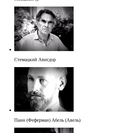
Стемацкий Авигдор
Панн (Феферман) Абель (Авель)