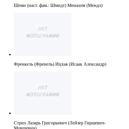
Шеми (наст. фам.: Шмидт) Менахем (Мендл)
Френкель (Френель) Ицхак (Исаак Александр)
Стрих Лазарь Григорьевич (Лейзер Гиршевич-
Мовшевич).