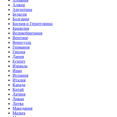
Албания
Алжир
Аргентина
Бельгия
Болгария
Босния и Герцеговина
Бразилия
Великобритания
Венгрия
Венесуэла
Германия
Греция
Дания
Египет
Израиль
Иран
Испания
Италия
Канада
Китай
Латвия
Ливан
Литва
Македания
Мальта