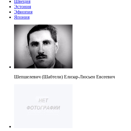
Швеция
Эстония
Эфиопия
Япония
Шепшелевич (Шабтели) Елизар-Люсьен Евсеевич