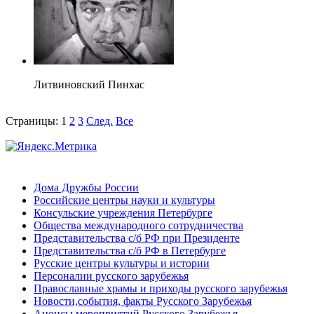
Литвиновский Пинхас
Страницы:
1
2
3
След.
Все
Дома Дружбы России
Российские центры науки и культуры
Консульские учреждения Петербурге
Общества международного сотрудничества
Представительства с/б РФ при Президенте
Представительства с/б РФ в Петербурге
Русские центры культуры и истории
Персоналии русского зарубежья
Православные храмы и приходы русского зарубежья
Новости,события, факты Русского Зарубежья
Анонсы мероприятий Русского Зарубежья