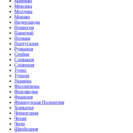
Марокко
Мексика
Молдова
Монако
Нидерланды
Норвегия
Парагвай
Польша
Португалия
Румыния
Сербия
Словакия
Словения
Тунис
Турция
Украина
Филлипины
Финляндия
Франция
Французская Полинезия
Хорватия
Черногория
Чехия
Чили
Швейцария