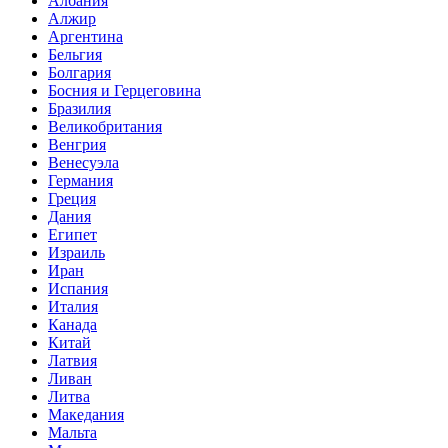
Албания
Алжир
Аргентина
Бельгия
Болгария
Босния и Герцеговина
Бразилия
Великобритания
Венгрия
Венесуэла
Германия
Греция
Дания
Египет
Израиль
Иран
Испания
Италия
Канада
Китай
Латвия
Ливан
Литва
Македания
Мальта