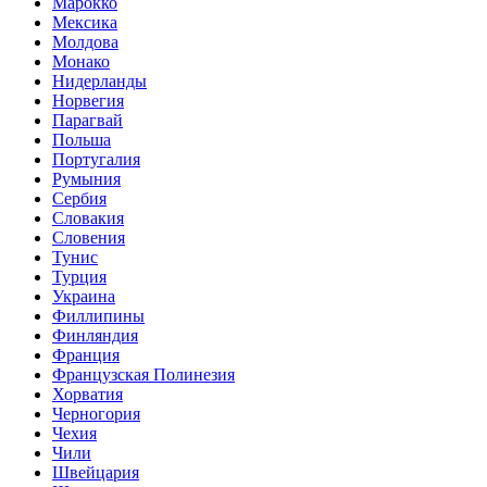
Марокко
Мексика
Молдова
Монако
Нидерланды
Норвегия
Парагвай
Польша
Португалия
Румыния
Сербия
Словакия
Словения
Тунис
Турция
Украина
Филлипины
Финляндия
Франция
Французская Полинезия
Хорватия
Черногория
Чехия
Чили
Швейцария