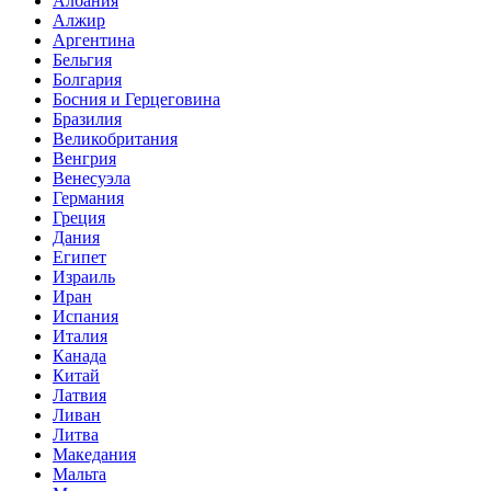
Албания
Алжир
Аргентина
Бельгия
Болгария
Босния и Герцеговина
Бразилия
Великобритания
Венгрия
Венесуэла
Германия
Греция
Дания
Египет
Израиль
Иран
Испания
Италия
Канада
Китай
Латвия
Ливан
Литва
Македания
Мальта