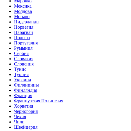
Марокко
Мексика
Молдова
Монако
Нидерланды
Норвегия
Парагвай
Польша
Португалия
Румыния
Сербия
Словакия
Словения
Тунис
Турция
Украина
Филлипины
Финляндия
Франция
Французская Полинезия
Хорватия
Черногория
Чехия
Чили
Швейцария