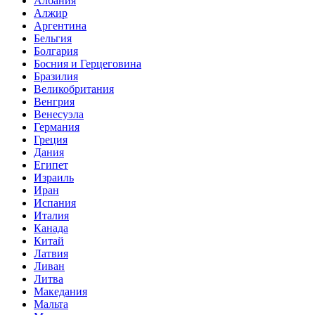
Албания
Алжир
Аргентина
Бельгия
Болгария
Босния и Герцеговина
Бразилия
Великобритания
Венгрия
Венесуэла
Германия
Греция
Дания
Египет
Израиль
Иран
Испания
Италия
Канада
Китай
Латвия
Ливан
Литва
Македания
Мальта