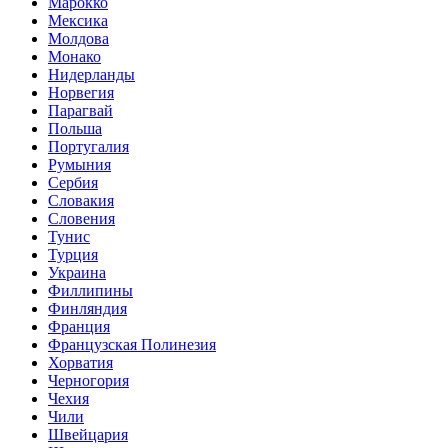
Марокко
Мексика
Молдова
Монако
Нидерланды
Норвегия
Парагвай
Польша
Португалия
Румыния
Сербия
Словакия
Словения
Тунис
Турция
Украина
Филлипины
Финляндия
Франция
Французская Полинезия
Хорватия
Черногория
Чехия
Чили
Швейцария