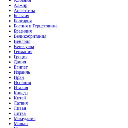
Албания
Алжир
Аргентина
Бельгия
Болгария
Босния и Герцеговина
Бразилия
Великобритания
Венгрия
Венесуэла
Германия
Греция
Дания
Египет
Израиль
Иран
Испания
Италия
Канада
Китай
Латвия
Ливан
Литва
Македания
Мальта