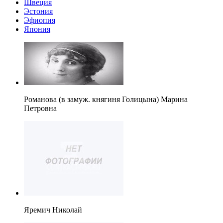
Швеция
Эстония
Эфиопия
Япония
Романова (в замуж. княгиня Голицына) Марина
Петровна
Яремич Николай