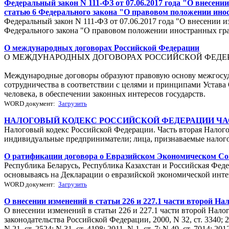
Федеральный закон N 111-ФЗ от 07.06.2017 года "О внесен
статью 6 Федерального закона "О правовом положении ин
Федеральный закон N 111-ФЗ от 07.06.2017 года "О внесении 
Федерального закона "О правовом положении иностранных гр
О международных договорах Российской Федерации
О МЕЖДУНАРОДНЫХ ДОГОВОРАХ РОССИЙСКОЙ ФЕДЕ
Международные договоры образуют правовую основу межгосуд
сотрудничества в соответствии с целями и принципами Устав
человека, в обеспечении законных интересов государств.
WORD документ:
Загрузить
НАЛОГОВЫЙ КОДЕКС РОССИЙСКОЙ ФЕДЕРАЦИИ ЧА
Налоговый кодекс Российской Федерации. Часть вторая Налого
индивидуальные предприниматели; лица, признаваемые налог
О ратификации договора о Евразийском Экономическом Со
Республика Беларусь, Республика Казахстан и Российская Фед
основываясь на Декларации о евразийской экономической интег
WORD документ:
Загрузить
О внесении изменений в статьи 226 и 227.1 части второй Н
О внесении изменений в статьи 226 и 227.1 части второй Нал
законодательства Российской Федерации, 2000, N 32, ст. 3340; 2001, 
N 21, ст. 2524; N 31, ст. 4198; 2011, N 1, ст. 7; N 49, ст. 7014; 