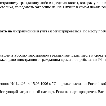
транному гражданину либо в пределах квоты, которая устанавл
евелика, то подавать заявление на РВП лучше в самом начале го
стать на миграционный учет
(зарегистрироваться) по месту преб
ывшем в Россию иностранном гражданине, цели, месте и сроке 
кже право иностранного гражданина временно пребывать в РФ, в
оном №114-ФЗ от 15.08.1996 г. "О порядке выезда из Российск
ствующий заграничный паспорт. Если паспорт просрочен, Вас не