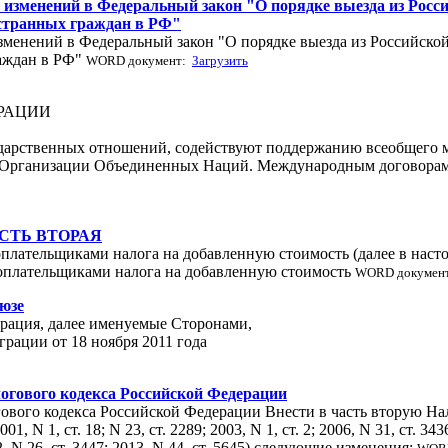
ии изменений в Федеральный закон "О порядке выезда из Рос
остранных граждан в РФ"
изменений в Федеральный закон "О порядке выезда из Российско
аждан в РФ"
WORD документ:
Загрузить
РАЦИИ
арственных отношений, содействуют поддержанию всеобщего м
а Организации Объединенных Наций. Международным договорам 
СТЬ ВТОРАЯ
плательщиками налога на добавленную стоимость (далее в насто
оплательщиками налога на добавленную стоимость
WORD докумен
юзе
ерация, далее именуемые Сторонами,
рации от 18 ноября 2011 года
алогового кодекса Российской Федерации
огового кодекса Российской Федерации Внести в часть вторую Н
N 1, ст. 18; N 23, ст. 2289; 2003, N 1, ст. 2; 2006, N 31, ст. 3436;
2012, N 26, ст. 3447; 2013, N 44, ст. 5645) следующие изменения: