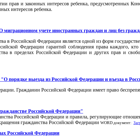
тии прав и законных интересов ребенка, предусмотренных Конс
нных интересов ребенка.
"О миграционном учете иностранных граждан и лиц без граж
ва в Российской Федерации является одной из форм государств
сийской Федерации гарантий соблюдения права каждого, кто 
ства в пределах Российской Федерации и других прав и свобо
ФЗ "О порядке выезда из Российской Федерации и въезда в Ро
рации. Гражданин Российской Федерации имеет право беспрепя
 гражданстве Российской Федерации"
нства Российской Федерации и правила, регулирующие отношен
екращения гражданства Российской Федерации
WORD документ:
Заг
нах Российской Федерации