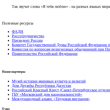
Так звучат слова «Я тебя люблю» - на разных языках мира
Полезные ресурсы
ФАДН
Россотрудничество
Президент России
Комитет Государственной Думы Российской Федерации п
Комиссия по вопросам религиозных объединений при Пр
Правительство Российской Федерации
Наши партнеры
Музей истории мировых культур и религий
Дом Дружбы Республики Дагестан
Российский Красный Крест (Санкт-Петербургское отделе
ГБУ «Московский дом национальностей»
Международный альянс «Трудовая миграция»
О нас