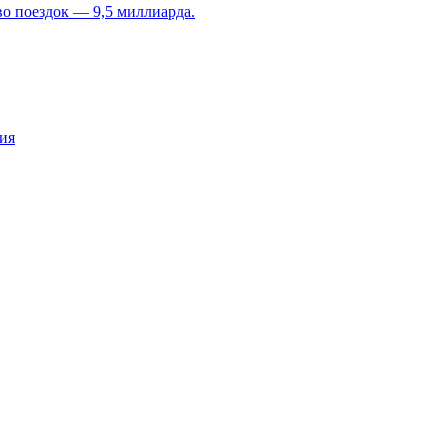
во поездок — 9,5 миллиарда.
ия