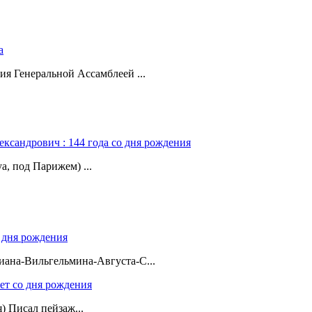
а
ия Генеральной Ассамблеей ...
ександрович : 144 года со дня рождения
а, под Парижем) ...
о дня рождения
ана-Вильгельмина-Августа-С...
лет со дня рождения
я) Писал пейзаж...