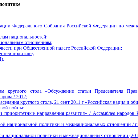
 политике
ерации Федерального Собрания Российской Федерации по меж
елам национальностей;
циональным отношениям;
вести при Общественной палате Российской Федерации;
енней политике;
).
ам круглого стола «Обсуждение статьи Председателя Пра
ова / 2012;
седания круглого стола, 21 сент 2011 г «Российская нация и об
овой войны;
и приоритетные направления развития» / Ассамблея народов 
нной национальной политики и межнациональных отношений / п
ной национальной политики и межнациональных отношений (201