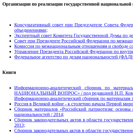
Организации по реализации государственной национальной
Консультативный совет при Председателе Совета Фед
объединениями;
Экспертный совет Комитета Государственной Думы по д
Совет при Президенте Российской Федерации по межна
Комиссия по межнациональным отношениям и свободе со
Управление Президента Российской Федерации по внутр
Федеральное агентство по делам национальностей (ФАДН
Книги
Информационно-аналитический сборник по материал
НАЦИОНАЛЬНЫЙ ВОПРОС» / под редакцией Н.П. Комар
Информацио
нно-аналитический сборник по материалам за
Россия в Великой войне - к столетию начала Первой мир
Сборник материалов «Российский патриотизм: основы 
национальностей / 2014;
Сборник законодательных актов в области государстве
2013;
Сборник законодательных актов в области государствен