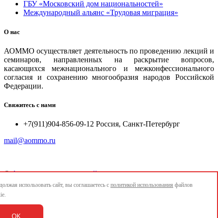
ГБУ «Московский дом национальностей»
Международный альянс «Трудовая миграция»
О нас
АОММО осуществляет деятельность по проведению лекций и
семинаров, направленных на раскрытие вопросов,
касающихся межнационального и межконфессионального
согласия и сохранению многообразия народов Российской
Федерации.
Свяжитесь с нами
+7(911)904-856-09-12 Россия, Санкт-Петербург
mail@aommo.ru
©
Ассоциация организаций по реализации национальных
проектов и достижению национальных целей развития
олжая использовать сайт, вы соглашаетесь с
политикой использования
файлов
"АОММО"
ie.
e-mail:
mail@aommo.ru
OK