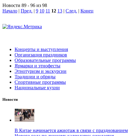
Новости 89 - 96 из 98
Начало
|
Пред.
|
9
10
11
12
13
|
След.
|
Конец
Концерты и выступления
Организация праздников
Образовательные программы
Ярмарки и этнофесты
Этнотуризм и экскурсии
Традиции и обряды
Спортивные программы
Национальные кухни
Новости
В Китае начинается ажиотаж в связи с празднованием
Нового года по лунному календарю: ожидается