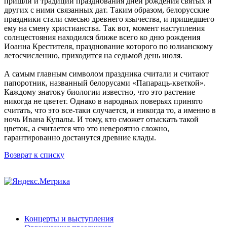
пришли и традиции празднования дней рождения святых и
других с ними связанных дат. Таким образом, белорусские
праздники стали смесью древнего язычества, и пришедшего
ему на смену христианства. Так вот, момент наступления
солнцестояния находился ближе всего ко дню рождения
Иоанна Крестителя, празднование которого по юлианскому
летосчислению, приходится на седьмой день июля.
А самым главным символом праздника считали и считают
папоротник, названный белорусами «Папараць-кветкой».
Каждому знатоку биологии известно, что это растение
никогда не цветет. Однако в народных поверьях принято
считать, что это все-таки случается, и никогда то, а именно в
ночь Ивана Купалы. И тому, кто сможет отыскать такой
цветок, а считается что это невероятно сложно,
гарантированно достанутся древние клады.
Возврат к списку
Концерты и выступления