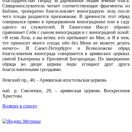
благодарностью Творцу за дарованные людям земные блага.
Священнослужитель читает соответствующие фрагменты из
Библии, троекратно благословляет виноградную лозу, после
чего плоды раздаются прихожанам. В древности этот обряд
совершался прямо в прицерковном винограднике или в саду
одного из служителей. В Евангелии Иисус образно
сравнивает Себя с сыном виноградаря и с виноградной лозой:
«Я есмь Лоза, а вы ветви; кто пребывает во Мне, и Я в нем,
тот приносит много плода; ибо без Меня не можете делать
ничего». В Санкт-Петербурге и Всеволожске обряд
благословения винограда совершается в армянских церквах
святой Екатерины и Пресвятой Богородицы. По завершении
обряда во дворе церкви люди угощают друг друга
благословенными гроздьями.
Невский пр., 40, - Армянская апостольская церковь
наб. р. Смоленки, 29, - армянская церковь Воскресения
Христова
Возврат к списку