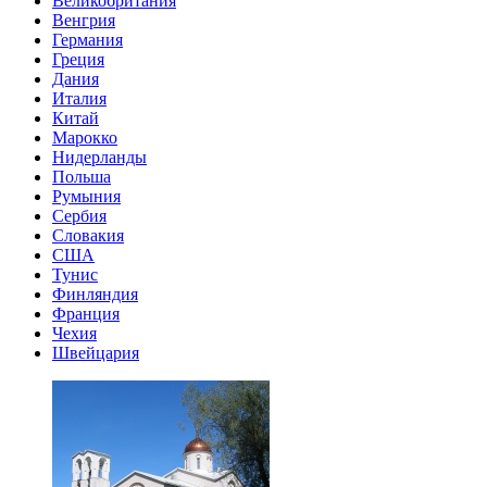
Великобритания
Венгрия
Германия
Греция
Дания
Италия
Китай
Марокко
Нидерланды
Польша
Румыния
Сербия
Словакия
США
Тунис
Финляндия
Франция
Чехия
Швейцария