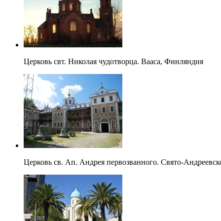
Церковь свт. Николая чудотворца. Вааса, Финляндия
Церковь св. Ап. Андрея первозванного. Свято-Андреевск