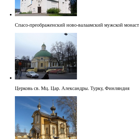
Спасо-преображенский ново-валаамский мужской монас
Церковь св. Мц. Цар. Александры. Турку, Финляндия