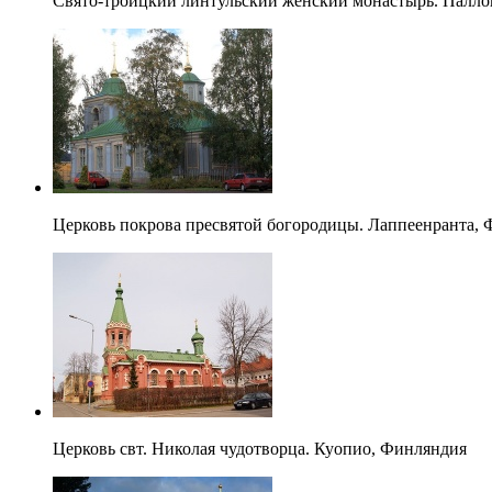
Свято-троицкий линтульский женский монастырь. Палл
Церковь покрова пресвятой богородицы. Лаппеенранта,
Церковь свт. Николая чудотворца. Куопио, Финляндия