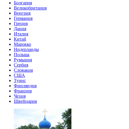
Болгария
Великобритания
Венгрия
Германия
Греция
Дания
Италия
Китай
Марокко
Нидерланды
Польша
Румыния
Сербия
Словакия
США
Тунис
Финляндия
Франция
Чехия
Швейцария