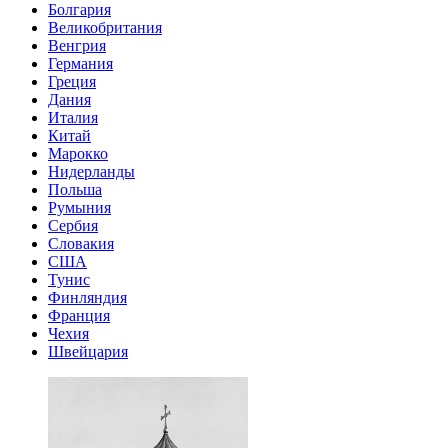
Болгария
Великобритания
Венгрия
Германия
Греция
Дания
Италия
Китай
Марокко
Нидерланды
Польша
Румыния
Сербия
Словакия
США
Тунис
Финляндия
Франция
Чехия
Швейцария