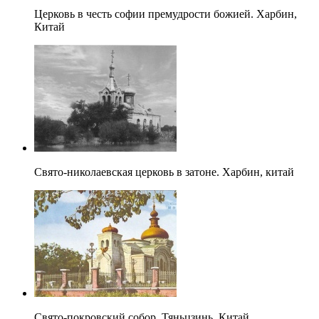
Церковь в честь софии премудрости божией. Харбин,
Китай
Свято-николаевская церковь в затоне. Харбин, китай
Свято-покровский собор. Тяньцзинь, Китай