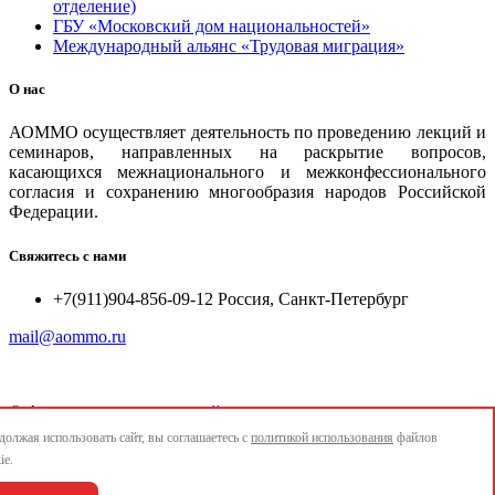
отделение)
ГБУ «Московский дом национальностей»
Международный альянс «Трудовая миграция»
О нас
АОММО осуществляет деятельность по проведению лекций и
семинаров, направленных на раскрытие вопросов,
касающихся межнационального и межконфессионального
согласия и сохранению многообразия народов Российской
Федерации.
Свяжитесь с нами
+7(911)904-856-09-12 Россия, Санкт-Петербург
mail@aommo.ru
©
Ассоциация организаций по реализации национальных
проектов и достижению национальных целей развития
олжая использовать сайт, вы соглашаетесь с
политикой использования
файлов
"АОММО"
ie.
e-mail:
mail@aommo.ru