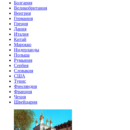
Болгария
Великобритания
Венгрия
Германия
Греция
Дания
Италия
Китай
Марокко
Нидерланды
Польша
Румыния
Сербия
Словакия
США
Тунис
Финляндия
Франция
Чехия
Швейцария