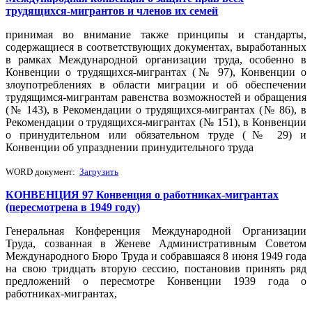
трудящихся-мигрантов и членов их семей
принимая во внимание также принципы и стандарты,
содержащиеся в соответствующих документах, выработанных
в рамках Международной организации труда, особенно в
Конвенции о трудящихся-мигрантах (№ 97), Конвенции о
злоупотреблениях в области миграции и об обеспечении
трудящимся-мигрантам равенства возможностей и обращения
(№ 143), в Рекомендации о трудящихся-мигрантах (№ 86), в
Рекомендации о трудящихся-мигрантах (№ 151), в Конвенции
о принудительном или обязательном труде (№ 29) и
Конвенции об упразднении принудительного труда
WORD документ:
Загрузить
КОНВЕНЦИЯ 97 Конвенция о работниках-мигрантах
(пересмотрена в 1949 году)
Генеральная Конференция Международной Организации
Труда, созванная в Женеве Административным Советом
Международного Бюро Труда и собравшаяся 8 июня 1949 года
на свою тридцать вторую сессию, постановив принять ряд
предложений о пересмотре Конвенции 1939 года о
работниках-мигрантах,