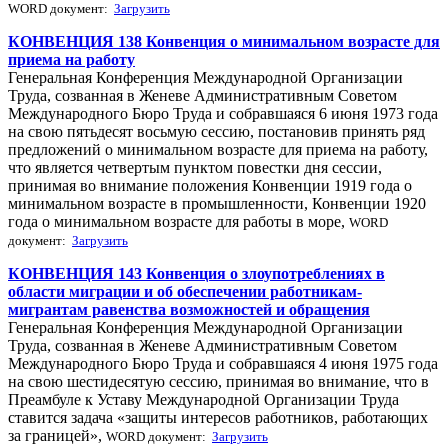
WORD документ:
Загрузить
КОНВЕНЦИЯ 138 Конвенция о минимальном возрасте для
приема на работу
Генеральная Конференция Международной Организации
Труда, созванная в Женеве Административным Советом
Международного Бюро Труда и собравшаяся 6 июня 1973 года
на свою пятьдесят восьмую сессию, постановив принять ряд
предложений о минимальном возрасте для приема на работу,
что является четвертым пунктом повестки дня сессии,
принимая во внимание положения Конвенции 1919 года о
минимальном возрасте в промышленности, Конвенции 1920
года о минимальном возрасте для работы в море,
WORD
документ:
Загрузить
КОНВЕНЦИЯ 143 Конвенция о злоупотреблениях в
области миграции и об обеспечении работникам-
мигрантам равенства возможностей и обращения
Генеральная Конференция Международной Организации
Труда, созванная в Женеве Административным Советом
Международного Бюро Труда и собравшаяся 4 июня 1975 года
на свою шестидесятую сессию, принимая во внимание, что в
Преамбуле к Уставу Международной Организации Труда
ставится задача «защиты интересов работников, работающих
за границей»,
WORD документ:
Загрузить