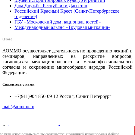
Музей истории мировых культур и религий
Дом Дружбы Республики Дагестан
Российский Красный Крест (Санкт-Петербургское
отделение)
ГБУ «Московский дом национальностей»
Международный альянс «Трудовая миграция»
О нас
АОММО осуществляет деятельность по проведению лекций и
семинаров, направленных на раскрытие вопросов,
касающихся межнационального и межконфессионального
согласия и сохранению многообразия народов Российской
Федерации.
Свяжитесь с нами
+7(911)904-856-09-12 Россия, Санкт-Петербург
mail@aommo.ru
©
Ассоциация организаций по реализации национальных
проектов и достижению национальных целей развития
олжая использовать сайт, вы соглашаетесь с
политикой использования
файлов