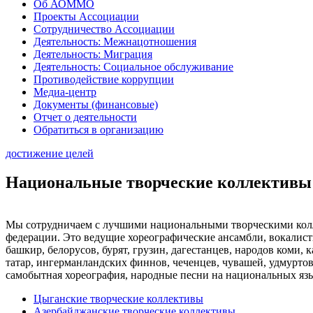
Об АОММО
Проекты Ассоциации
Сотрудничество Ассоциации
Деятельность: Межнацотношения
Деятельность: Миграция
Деятельность: Социальное обслуживание
Противодействие коррупции
Медиа-центр
Документы (финансовые)
Отчет о деятельности
Обратиться в организацию
достижение целей
Национальные творческие коллективы
Мы сотрудничаем с лучшими национальными творческими колл
федерации. Это ведущие хореографические ансамбли, вокалист
башкир, белорусов, бурят, грузин, дагестанцев, народов коми, ка
татар, ингерманландских финнов, чеченцев, чувашей, удмуртов
самобытная хореография, народные песни на национальных яз
Цыганские творческие коллективы
Азербайджанские творческие коллективы