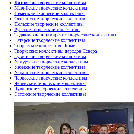
Литовские творческие коллективы
Марийские творческие коллективы
Немецкие творческие коллективы
Осетинские творческие коллективы
Польские творческие коллективы
Русские творческие коллективы
Таджикские и памирские творческие коллективы
Татарские творческие коллективы
Творческие коллективы Коми
Творческие коллективы народов Севера
Тувинские творческие коллективы
Удмуртские творческие коллективы
Узбекские творческие коллективы
Украинские творческие коллективы
Черкесские творческие коллективы
Чеченские творческие коллективы
Чувашские творческие коллективы
Эстонские творческие коллективы