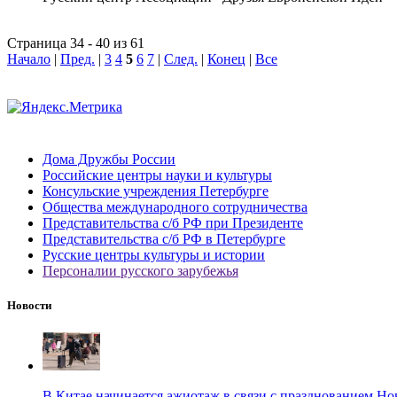
Страница 34 - 40 из 61
Начало
|
Пред.
|
3
4
5
6
7
|
След.
|
Конец
|
Все
Дома Дружбы России
Российские центры науки и культуры
Консульские учреждения Петербурге
Общества международного сотрудничества
Представительства с/б РФ при Президенте
Представительства с/б РФ в Петербурге
Русские центры культуры и истории
Персоналии русского зарубежья
Новости
В Китае начинается ажиотаж в связи с празднованием Но