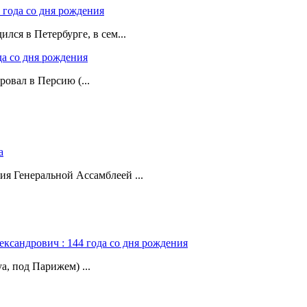
 года со дня рождения
лся в Петербурге, в сем...
да со дня рождения
ровал в Персию (...
а
ия Генеральной Ассамблеей ...
ександрович : 144 года со дня рождения
а, под Парижем) ...