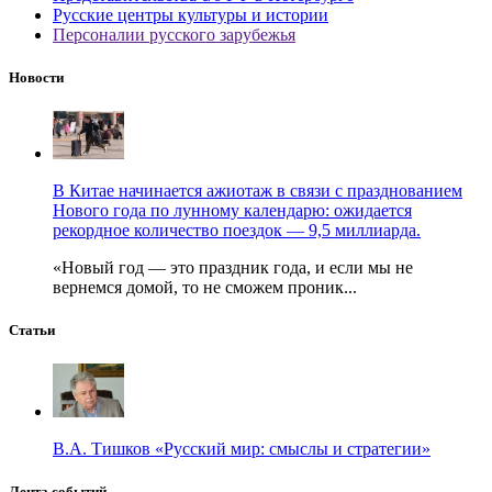
Русские центры культуры и истории
Персоналии русского зарубежья
Новости
В Китае начинается ажиотаж в связи с празднованием
Нового года по лунному календарю: ожидается
рекордное количество поездок — 9,5 миллиарда.
«Новый год — это праздник года, и если мы не
вернемся домой, то не сможем проник...
Статьи
В.А. Тишков «Русский мир: смыслы и стратегии»
Лента событий