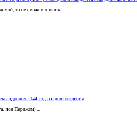
домой, то не сможем проник...
ександрович : 144 года со дня рождения
а, под Парижем) ...