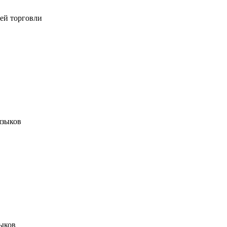
ей торговли
языков
зыков