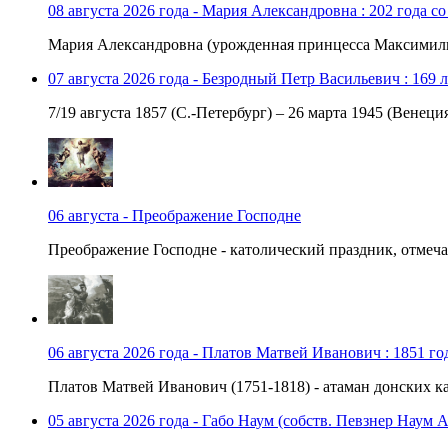
08 августа 2026 года - Мария Александровна : 202 года с
Мария Александровна (урожденная принцесса Максимили
07 августа 2026 года - Безродный Петр Васильевич : 169 
7/19 августа 1857 (С.-Петербург) – 26 марта 1945 (Венеци
06 августа - Преображение Господне
Преображение Господне - католический праздник, отмечае
06 августа 2026 года - Платов Матвей Иванович : 1851 го
Платов Матвей Иванович (1751-1818) - атаман донских каз
05 августа 2026 года - Габо Наум (собств. Певзнер Наум 