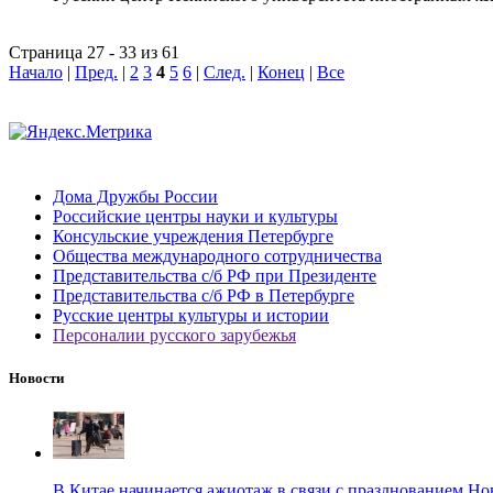
Страница 27 - 33 из 61
Начало
|
Пред.
|
2
3
4
5
6
|
След.
|
Конец
|
Все
Дома Дружбы России
Российские центры науки и культуры
Консульские учреждения Петербурге
Общества международного сотрудничества
Представительства с/б РФ при Президенте
Представительства с/б РФ в Петербурге
Русские центры культуры и истории
Персоналии русского зарубежья
Новости
В Китае начинается ажиотаж в связи с празднованием Но