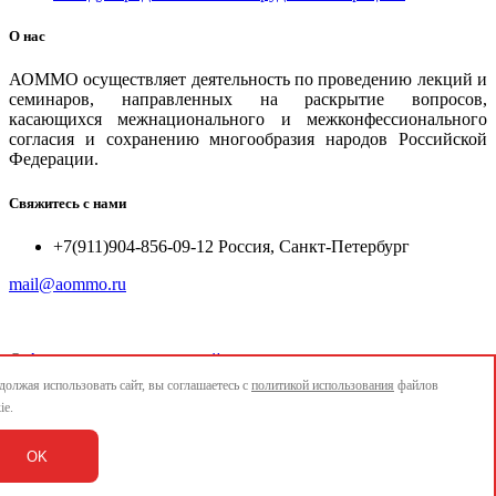
О нас
АОММО осуществляет деятельность по проведению лекций и
семинаров, направленных на раскрытие вопросов,
касающихся межнационального и межконфессионального
согласия и сохранению многообразия народов Российской
Федерации.
Свяжитесь с нами
+7(911)904-856-09-12 Россия, Санкт-Петербург
mail@aommo.ru
©
Ассоциация организаций по реализации национальных
проектов и достижению национальных целей развития
олжая использовать сайт, вы соглашаетесь с
политикой использования
файлов
"АОММО"
ie.
e-mail:
mail@aommo.ru
OK