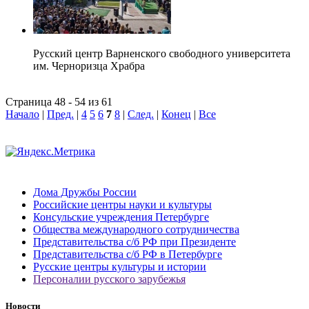
Русский центр Варненского свободного университета
им. Черноризца Храбра
Страница 48 - 54 из 61
Начало
|
Пред.
|
4
5
6
7
8
|
След.
|
Конец
|
Все
Дома Дружбы России
Российские центры науки и культуры
Консульские учреждения Петербурге
Общества международного сотрудничества
Представительства с/б РФ при Президенте
Представительства с/б РФ в Петербурге
Русские центры культуры и истории
Персоналии русского зарубежья
Новости