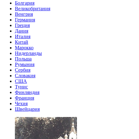
Болгария
Великобритания
Венгрия
Германия
Греция
Дания
Италия
Китай
Марокко
Нидерланды
Польша
Румыния
Сербия
Словакия
США
Тунис
Финляндия
Франция
Чехия
Швейцария