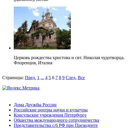
Церковь рождества христова и свт. Николая чудотворца.
Флоренция, Италия
Страницы:
Пред.
1
...
4
5
6
7
8
9
След.
Все
Дома Дружбы России
Российские центры науки и культуры
Консульские учреждения Петербурге
Общества международного сотрудничества
Представительства с/б РФ при Президенте