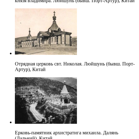
князя владимира. Люйшунь (бывш. Порт-Артур), Китай
Отрядная церковь свт. Николая. Люйшунь (бывш. Порт-
Артур), Китай
Ерковь-памятник архистратига михаила. Далянь
(Дальний), Китай