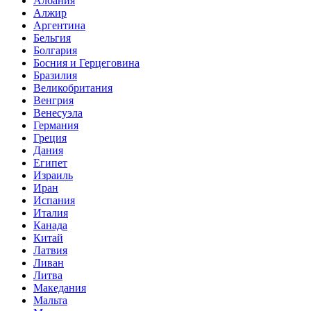
Албания
Алжир
Аргентина
Бельгия
Болгария
Босния и Герцеговина
Бразилия
Великобритания
Венгрия
Венесуэла
Германия
Греция
Дания
Египет
Израиль
Иран
Испания
Италия
Канада
Китай
Латвия
Ливан
Литва
Македания
Мальта