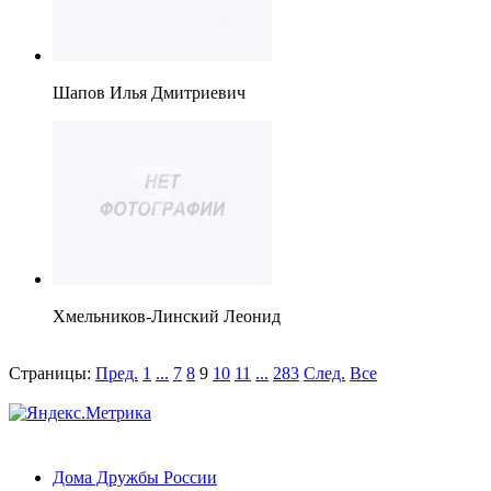
Шапов Илья Дмитриевич
Хмельников-Линский Леонид
Страницы:
Пред.
1
...
7
8
9
10
11
...
283
След.
Все
Дома Дружбы России