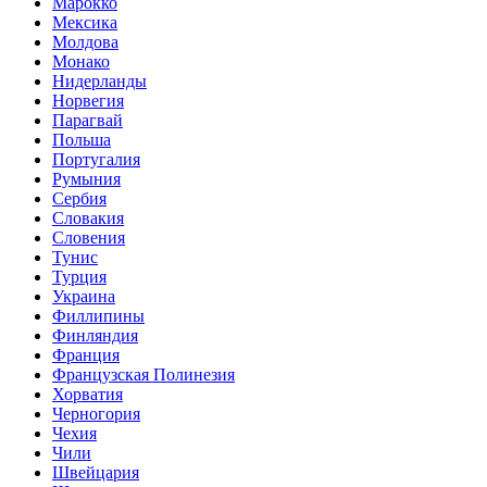
Марокко
Мексика
Молдова
Монако
Нидерланды
Норвегия
Парагвай
Польша
Португалия
Румыния
Сербия
Словакия
Словения
Тунис
Турция
Украина
Филлипины
Финляндия
Франция
Французская Полинезия
Хорватия
Черногория
Чехия
Чили
Швейцария