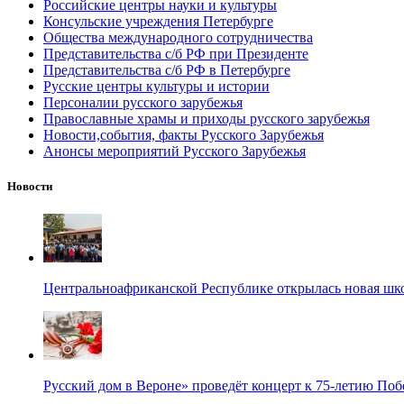
Российские центры науки и культуры
Консульские учреждения Петербурге
Общества международного сотрудничества
Представительства с/б РФ при Президенте
Представительства с/б РФ в Петербурге
Русские центры культуры и истории
Персоналии русского зарубежья
Православные храмы и приходы русского зарубежья
Новости,события, факты Русского Зарубежья
Анонсы мероприятий Русского Зарубежья
Новости
Центральноафриканской Республике открылась новая шк
Русский дом в Вероне» проведёт концерт к 75-летию По