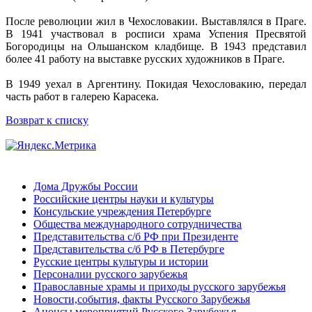
После революции жил в Чехословакии. Выставлялся в Праге.
В 1941 участвовал в росписи храма Успения Пресвятой
Богородицы на Ольшанском кладбище. В 1943 представил
более 41 работу на выставке русских художников в Праге.
В 1949 уехал в Аргентину. Покидая Чехословакию, передал
часть работ в галерею Карасека.
Возврат к списку
Дома Дружбы России
Российские центры науки и культуры
Консульские учреждения Петербурге
Общества международного сотрудничества
Представительства с/б РФ при Президенте
Представительства с/б РФ в Петербурге
Русские центры культуры и истории
Персоналии русского зарубежья
Православные храмы и приходы русского зарубежья
Новости,события, факты Русского Зарубежья
Анонсы мероприятий Русского Зарубежья