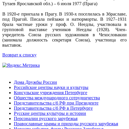
Тутаев Ярославской обл.) – 6 июля 1977 (Прага)
В 1920-е приехала в Прагу. В 1930-х поселилась в Збраславе,
под Прагой. Писала пейзажи и натюрморты. В 1927–1931
брала частные уроки у проф. О. Неедлы, участвовала в
групповой выставке учеников Неедлы (1928). Член-
учредитель Союза русских художников в Чехословакии
(занимала должность секретаря Союза), участница его
выставок.
Возврат к списку
Дома Дружбы России
Российские центры науки и культуры
Консульские учреждения Петербурге
Общества международного сотрудничества
Представительства с/б РФ при Президенте
Представительства с/б РФ в Петербурге
Русские центры культуры и истории
Персоналии русского зарубежья
Православные храмы и приходы русского зарубежья
Новости,события, факты Русского Зарубежья