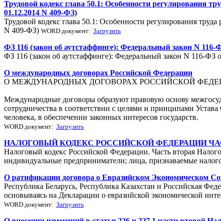
Трудовой кодекс глава 50.1: Особенности регулирования 
01.12.2014 N 409-ФЗ)
Трудовой кодекс глава 50.1: Особенности регулирования труд
N 409-ФЗ)
WORD документ:
Загрузить
ФЗ 116 (закон об аутстаффинге): Федеральный закон N 116-
ФЗ 116 (закон об аутстаффинге): Федеральный закон N 116-ФЗ 
О международных договорах Российской Федерации
О МЕЖДУНАРОДНЫХ ДОГОВОРАХ РОССИЙСКОЙ ФЕДЕ
Международные договоры образуют правовую основу межгосуд
сотрудничества в соответствии с целями и принципами Устав
человека, в обеспечении законных интересов государств.
WORD документ:
Загрузить
НАЛОГОВЫЙ КОДЕКС РОССИЙСКОЙ ФЕДЕРАЦИИ ЧА
Налоговый кодекс Российской Федерации. Часть вторая Налого
индивидуальные предприниматели; лица, признаваемые налог
О ратификации договора о Евразийском Экономическом Со
Республика Беларусь, Республика Казахстан и Российская Фед
основываясь на Декларации о евразийской экономической интег
WORD документ:
Загрузить
О внесении изменений в статьи 226 и 227.1 части второй Н