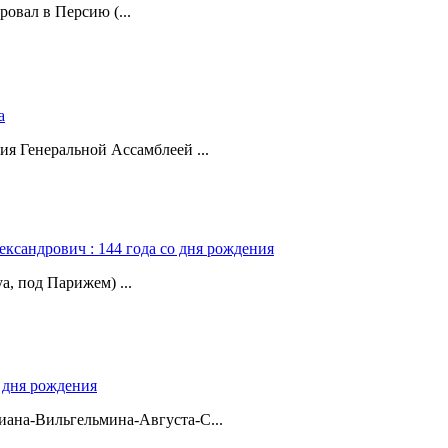
ровал в Персию (...
а
ия Генеральной Ассамблеей ...
ександрович : 144 года со дня рождения
а, под Парижем) ...
о дня рождения
ана-Вильгельмина-Августа-С...