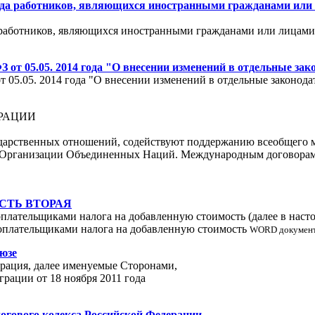
труда работников, являющихся иностранными гражданами или
а работников, являющихся иностранными гражданами или лицами 
ФЗ от 05.05. 2014 года "О внесении изменений в отдельные з
от 05.05. 2014 года "О внесении изменений в отдельные законо
РАЦИИ
арственных отношений, содействуют поддержанию всеобщего м
а Организации Объединенных Наций. Международным договорам 
СТЬ ВТОРАЯ
плательщиками налога на добавленную стоимость (далее в насто
оплательщиками налога на добавленную стоимость
WORD докумен
юзе
ерация, далее именуемые Сторонами,
рации от 18 ноября 2011 года
алогового кодекса Российской Федерации