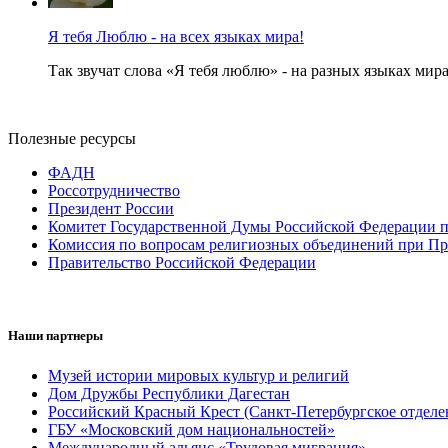
Я тебя Люблю - на всех языках мира!
Так звучат слова «Я тебя люблю» - на разных языках мира
Полезные ресурсы
ФАДН
Россотрудничество
Президент России
Комитет Государственной Думы Российской Федерации п
Комиссия по вопросам религиозных объединений при Пр
Правительство Российской Федерации
Наши партнеры
Музей истории мировых культур и религий
Дом Дружбы Республики Дагестан
Российский Красный Крест (Санкт-Петербургское отделе
ГБУ «Московский дом национальностей»
Международный альянс «Трудовая миграция»