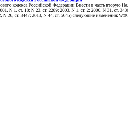
огового кодекса Российской Федерации Внести в часть вторую Н
N 1, ст. 18; N 23, ст. 2289; 2003, N 1, ст. 2; 2006, N 31, ст. 3436;
2012, N 26, ст. 3447; 2013, N 44, ст. 5645) следующие изменения:
WORD