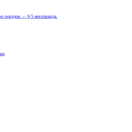
во поездок — 9,5 миллиарда.
ия