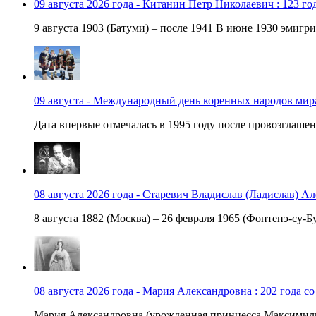
09 августа 2026 года - Китанин Петр Николаевич : 123 го
9 августа 1903 (Батуми) – после 1941 В июне 1930 эмигри
09 августа - Международный день коренных народов мир
Дата впервые отмечалась в 1995 году после провозглашен
08 августа 2026 года - Старевич Владислав (Ладислав) Ал
8 августа 1882 (Москва) – 26 февраля 1965 (Фонтенэ-су-Бу
08 августа 2026 года - Мария Александровна : 202 года с
Мария Александровна (урожденная принцесса Максимили