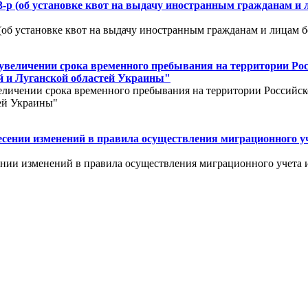
3-р (об установке квот на выдачу иностранным гражданам и 
 (об установке квот на выдачу иностранным гражданам и лицам 
б увеличении срока временного пребывания на территории Р
 и Луганской областей Украины"
величении срока временного пребывания на территории Россий
ей Украины"
несении изменений в правила осуществления миграционного у
сении изменений в правила осуществления миграционного учета 