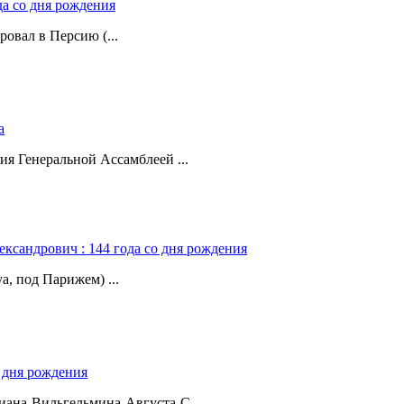
да со дня рождения
ровал в Персию (...
а
ия Генеральной Ассамблеей ...
ександрович : 144 года со дня рождения
а, под Парижем) ...
о дня рождения
ана-Вильгельмина-Августа-С...