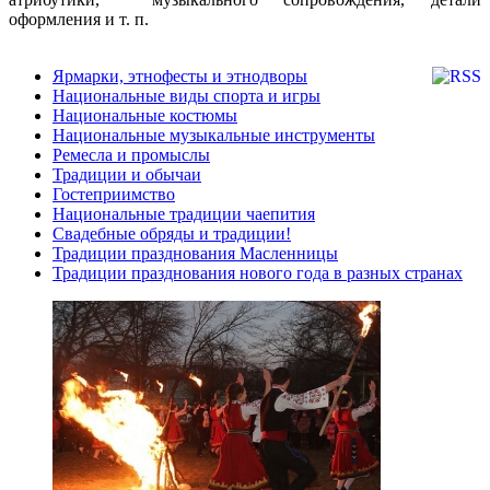
оформления и т. п.
Ярмарки, этнофесты и этнодворы
Национальные виды спорта и игры
Национальные костюмы
Национальные музыкальные инструменты
Ремесла и промыслы
Традиции и обычаи
Гостеприимство
Национальные традиции чаепития
Свадебные обряды и традиции!
Традиции празднования Масленницы
Традиции празднования нового года в разных странах