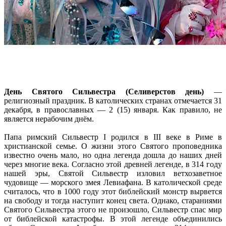
День Святого Сильвестра (Селиверстов день)
—
религиозный праздник. В католических странах отмечается 31
декабря, в православных — 2 (15) января. Как правило, не
является нерабочим днём.
Папа римский Сильвестр I родился в III веке в Риме в
христианской семье. О жизни этого Святого проповедника
известно очень мало, но одна легенда дошла до наших дней
через многие века. Согласно этой древней легенде, в 314 году
нашей эры, Святой Сильвестр изловил ветхозаветное
чудовище — морского змея Левиафана. В католической среде
считалось, что в 1000 году этот библейский монстр вырвется
на свободу и тогда наступит конец света. Однако, стараниями
Святого Сильвестра этого не произошло, Сильвестр спас мир
от библейской катастрофы. В этой легенде объединились