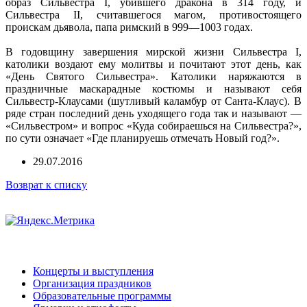
образ Сильвестра I, убившего дракона в 314 году, и
Сильвестра II, считавшегося магом, противостоящего
проискам дьявола, папа римский в 999—1003 годах.
В годовщину завершения мирской жизни Сильвестра I,
католики воздают ему молитвы и почитают этот день, как
«День Святого Сильвестра». Католики наряжаются в
праздничные маскарадные костюмы и называют себя
Сильвестр-Клаусами (шутливый каламбур от Санта-Клаус). В
ряде стран последний день уходящего года так и называют —
«Сильвестром» и вопрос «Куда собираешься на Сильвестра?»,
по сути означает «Где планируешь отмечать Новый год?».
29.07.2016
Возврат к списку
Концерты и выступления
Организация праздников
Образовательные программы