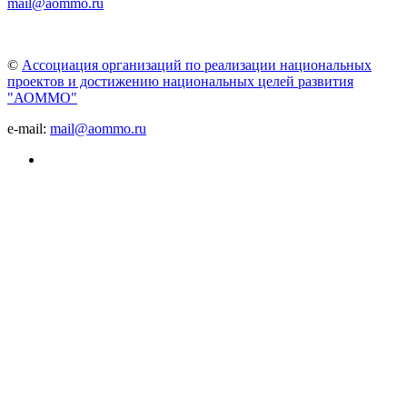
mail@aommo.ru
©
Ассоциация организаций по реализации национальных
проектов и достижению национальных целей развития
"АОММО"
e-mail:
mail@aommo.ru