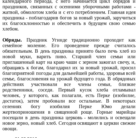
календарного периода, с него начинается цикл обрядов и
праздников, связанных с осенними уборочными работами -
жатвой, обмолотом хлеба и с его потреблением. Главная идея
праздника - поблагодарив богов за новый урожай, заручиться
их благосклонностью и обеспечить в будущем свою семью
хлебом.
Обряды.
Праздник Угинде традиционно проходит как
семейное моление. Его проведение прежде считалось
обязательным. В день праздника принято было печь хлеб из
новой муки, варить пиво. Старший член семьи или
приглашенный карт на краю чаши с зерном зажигал свечу, и,
обращаясь к богам, благодарил их за новый урожай, просил
благоприятной погоды для дальнейшей работы, здоровья всей
семье, благословения на урожай будущего года. В обрядовых
действиях участвовали все члены семьи, близкие
родственники, соседи. Первый кусок хлеба отламывал
человек, у которого, как полагали, есть Перке (изобилие,
достаток), затем пробовали все остальные. В некоторых
селениях богу изобилия Перке Юмо делали
жертвоприношения в священной роще. Горные марийцы
посещали в день праздника церковь - молились и освещали
новое зерно, новый хлеб. Сегодня освящают в церкви свежие
овощи.