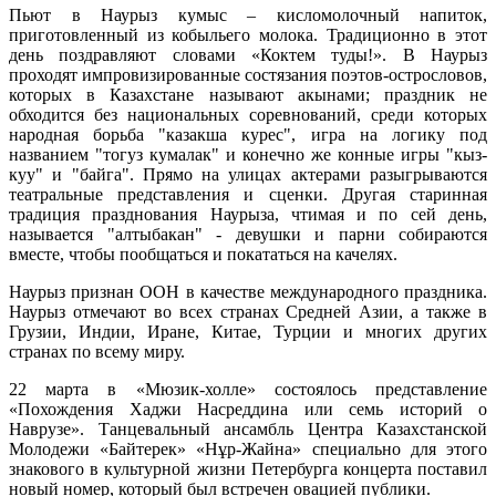
Пьют в Наурыз кумыс – кисломолочный напиток,
приготовленный из кобыльего молока. Традиционно в этот
день поздравляют словами «Коктем туды!». В Наурыз
проходят импровизированные состязания поэтов-острословов,
которых в Казахстане называют акынами; праздник не
обходится без национальных соревнований, среди которых
народная борьба "казакша курес", игра на логику под
названием "тогуз кумалак" и конечно же конные игры "кыз-
куу" и "байга". Прямо на улицах актерами разыгрываются
театральные представления и сценки. Другая старинная
традиция празднования Наурыза, чтимая и по сей день,
называется "алтыбакан" - девушки и парни собираются
вместе, чтобы пообщаться и покататься на качелях.
Наурыз признан ООН в качестве международного праздника.
Наурыз отмечают во всех странах Средней Азии, а также в
Грузии, Индии, Иране, Китае, Турции и многих других
странах по всему миру.
22 марта в «Мюзик-холле» состоялось представление
«Похождения Хаджи Насреддина или семь историй о
Наврузе». Танцевальный ансамбль Центра Казахстанской
Молодежи «Байтерек» «Нұр-Жайна» специально для этого
знакового в культурной жизни Петербурга концерта поставил
новый номер, который был встречен овацией публики.