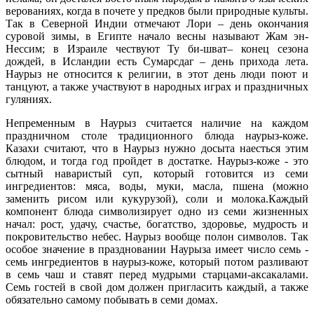
верованиях, когда в почете у предков были природные культы.
Так в Северной Индии отмечают Лори – день окончания
суровой зимы, в Египте начало весны называют Жам эн-
Нессим; в Израиле чествуют Ту би-шват– конец сезона
дождей, в Исландии есть Сумарсдаг – день прихода лета.
Наурыз не относится к религии, в этот день люди поют и
танцуют, а также участвуют в народных играх и праздничных
гуляниях.
Непременным в Наурыз считается наличие на каждом
праздничном столе традиционного блюда наурыз-коже.
Казахи считают, что в Наурыз нужно досыта наесться этим
блюдом, и тогда год пройдет в достатке. Наурыз-коже - это
сытный наваристый суп, который готовится из семи
ингредиентов: мяса, воды, муки, масла, пшена (можно
заменить рисом или кукурузой), соли и молока.Каждый
компонент блюда символизирует одно из семи жизненных
начал: рост, удачу, счастье, богатство, здоровье, мудрость и
покровительство небес. Наурыз вообще полон символов. Так
особое значение в праздновании Наурыза имеет число семь -
семь ингредиентов в наурыз-коже, который потом разливают
в семь чаш и ставят перед мудрыми старцами-аксакалами.
Семь гостей в свой дом должен пригласить каждый, а также
обязательно самому побывать в семи домах.