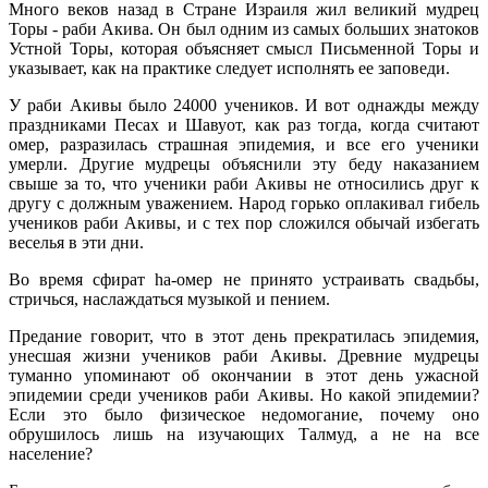
Много веков назад в Стране Израиля жил великий мудрец
Торы - раби Акива. Он был одним из самых больших знатоков
Устной Торы, которая объясняет смысл Письменной Торы и
указывает, как на практике следует исполнять ее заповеди.
У раби Акивы было 24000 учеников. И вот однажды между
праздниками Песах и Шавуот, как раз тогда, когда считают
омер, разразилась страшная эпидемия, и все его ученики
умерли. Другие мудрецы объяснили эту беду наказанием
свыше за то, что ученики раби Акивы не относились друг к
другу с должным уважением. Народ горько оплакивал гибель
учеников раби Акивы, и с тех пор сложился обычай избегать
веселья в эти дни.
Во время сфират hа-омер не принято устраивать свадьбы,
стричься, наслаждаться музыкой и пением.
Предание говорит, что в этот день прекратилась эпидемия,
унесшая жизни учеников раби Акивы. Древние мудрецы
туманно упоминают об окончании в этот день ужасной
эпидемии среди учеников раби Акивы. Но какой эпидемии?
Если это было физическое недомогание, почему оно
обрушилось лишь на изучающих Талмуд, а не на все
население?