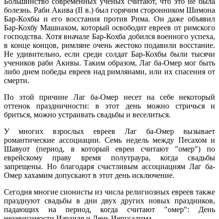
Большинство современных ученых считают, что это не была
болезнь. Раби Акива (II в.) был горячим сторонником Шимона
Бар-Кохбы и его восстания против Рима. Он даже объявил
Бар-Кохбу Машиахом, который освободит евреев от римского
господства. Хотя вначале Бар-Кохба добился военного успеха,
в конце концов, римляне очень жестоко подавили восстание.
Не удивительно, если среди солдат Бар-Кохбы были тысячи
учеников раби Акивы. Таким образом, Лаг ба-Омер мог быть
либо днем победы евреев над римлянами, или их спасения от
смерти.
По этой причине Лаг ба-Омер несет на себе некоторый
оттенок праздничности: в этот день можно стричься и
бриться, можно устраивать свадьбы и веселиться.
У многих взрослых евреев Лаг ба-Омер вызывает
романтические ассоциации. Семь недель между Песахом и
Шавуот (период, в который евреи считают "омер") по
еврейскому праву время полутраура, когда свадьбы
запрещены. Но благодаря счастливым ассоциациям Лаг ба-
Омер хахамим допускают в этот день исключение.
Сегодня многие сионисты из числа религиозных евреев также
празднуют свадьбы в дни двух других новых праздников,
падающих на период, когда считают "омер": День
независимости Израиля и День Иерусалима.