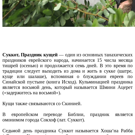
Суккот, Праздник кущей
— один из основных танахических
праздников еврейского народа, начинается 15 числа месяца
тишрей (осенью) и продолжается семь дней. В это время по
традиции следует выходить из дома и жить в сукке (шатре,
куще или шалаше), вспоминая о блуждании евреев по
Синайской пустыне (книга Исход). Кульминацией праздника
является восьмой день, который называется Шмини Ацерет
(«задержитесь на восьмой»).
Кущи также связываются со Скинией.
В европейском переводе Библии, праздник является
омонимом города Сокхоф (лат. Суккот).
Седьмой день праздника Суккот называется Хоша‘на Рабба