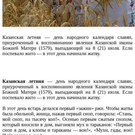
Казанская летняя — день народного календаря славян,
приуроченный к воспоминанию явления Казанской иконы
Божией Матери (1579), выпадающий на 8 (21) июля. Если
поспевало жито — в этот день начинали жатву.
Казанская летняя
— день народного календаря славян,
приуроченный к воспоминанию явления Казанской иконы
Божией Матери (1579), выпадающий на 8 (21) июля. Если
поспевало жито — в этот день начинали жатву.
В этот день встарь делался первый «зажин» ржи. Чтобы жатва
была обильной, жница, нажав первый сноп, говорила: «Стань,
мой сноп, на тысячу коп!». Осенью первым сжатым снопом,
который вносили в дом, выгоняли мух и тараканов: «Первый
сноп в дом, а клопы и тараканы — вон!», «Мухи, гады, вон!