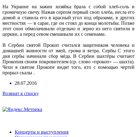
На Украине на зажин хозяйка брала с собой хлеб-соль и
громичную свечу. Нажав серпом первый сноп хлеба, несла его
домой и ставила его в красный угол под образами, в других
местностях — в сарае, где он стоял до конца молотьбы. Позже
этот сноп обмолачивали отдельно и зерно из него святили в
церкви, а перед севом смешивали их с семенами.
В Сербии святой Прокоп считался защитником человека и
домашней живности от змей, грома и ветра. Сербы С этого
дня сербы начинали сбор мёда. В Сербии шахтёры считают
Прокопия своим покровителем (ср. слово «прокоп» — шахта).
Чехи в святом Прокопе видят того, кто с помощью чертей
прорыл скалы .
28.07.2016
Возврат к списку
Концерты и выступления