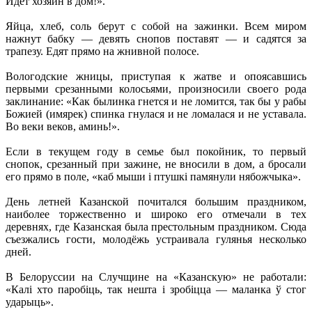
Идёт хозяин в дом!».
Яйца, хлеб, соль берут с собой на зажинки. Всем миром
нажнут бабку — девять снопов поставят — и садятся за
трапезу. Едят прямо на жнивной полосе.
Вологодские жницы, приступая к жатве и опоясавшись
первыми срезанными колосьями, произносили своего рода
заклинание: «Как былинка гнется и не ломится, так бы у рабы
Божией (имярек) спинка гнулася и не ломалася и не уставала.
Во веки веков, аминь!».
Если в текущем году в семье был покойник, то первый
снопок, срезанный при зажине, не вносили в дом, а бросали
его прямо в поле, «каб мыши i птушкi памянули нябожчыка».
День летней Казанской почитался большим праздником,
наиболее торжественно и широко его отмечали в тех
деревнях, где Казанская была престольным праздником. Сюда
съезжались гости, молодёжь устраивала гулянья несколько
дней.
В Белоруссии на Случщине на «Казанскую» не работали:
«Калі хто паробіць, так нешта і зробіцца — маланка ў стог
ударыць».