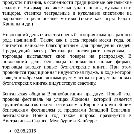
продукты питания, в особенности традиционные бенгальские
сладости. На ярмарках также выступают певцы, музыканты и
танцоры, ставятся театральные и кукольные спектакли на
народные и религиозные мотивы (такие как игры Радхи-
Кришны и др.)
Новогодний день считается очень благоприятным для разного
рода начинаний. Также как и весь первый месяц года, он
считается наиболее благоприятным для проведения свадеб.
Предыдущий месяц бенгальцы посвящают покупкам, а
торговцы выставляют свои товары на распродажу. В
новогодний день бенгальцы основывают новые фирмы,
торговцы заводят новые бухгалтерские книги. При этом
проводится традиционная индуистская пуджа, в ходе которой
священник-брахман декламирует мантры и рисует на новых
бухгалтерских книгах индуистскую свастику.
Бенгальская община Великобритании празднует Новый год,
проводя фестиваль на улицах Лондона, который является
крупнейшим азиатским фестивалем в Европе и крупнейшим
бенгальским фестивалем за пределами Западной Бенгалии.
Бенгальский Новый год также широко празднуется в
Австралии — Сиднее, Мельбурне и Канберре.
02.08.2016