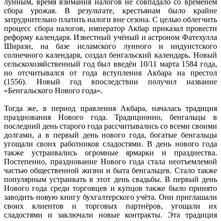
лунным, время взимания налогов не совпадало со временем
сбора урожая. В результате, крестьянам было крайне
затруднительно платить налоги вне сезона. С целью облегчить
процесс сбора налогов, император Акбар приказал провести
реформу календаря. Известный учёный и астроном Фатехулла
Ширази, на базе исламского лунного и индуистского
солнечного календаря, создал бенгальский календарь. Новый
сельскохозяйственный год был введён 10/11 марта 1584 года,
но отсчитывался от года вступления Акбара на престол
(1556). Новый год впоследствии получил название
«Бенгальского Нового года».
Тогда же, в период правления Акбара, началась традиция
празднования Нового года. Традиционно, бенгальцы в
последний день старого года рассчитывались со всеми своими
долгами, а в первый день нового года, богатые бенгальцы
угощали своих работников сладостями. В день нового года
также устраивались огромные ярмарки и празднества.
Постепенно, празднование Нового года стала неотъемлемой
частью общественной жизни и быта бенгальцев. Стало также
популярным устраивать в этот день свадьбы. В первый день
Нового года среди торговцев и купцов также было принято
заводить новую книгу бухгалтерского учёта. Они приглашали
своих клиентов и торговых партнёров, угощали их
сладостями и заключали новые контракты. Эта традиция