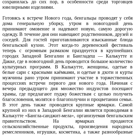
сохранилась до сих пор, в особенности среди торговцев
ювелирными изделиями.
Готовясь к встрече Нового года, бенгальцы проводят у себя
дома генеральную уборку, утром в новогодний день
принимают омовение и надевают новую, самую дорогую
одежду. В течение дня они навещают родственников, друзей и
соседей. Для гостей приготавливаются изысканные блюда
бенгальской кухни. Этот когда-то деревенский фестиваль
теперь с огромным размахом празднуется в крупнейших
городах Западной Бенгалии и Бангладеш — Калькутте и
Дакке, где в новогодний день проводится большое количество
культурных программ. В Калькутте, женщины, одетые в
белые сари с красными каёмками, и одетые в дхоти и курты
мужчины рано утром принимают участие в торжественных
процессиях встречи первого дня нового года. Начиная с
вечера предыдущего дня множество индуистов посещают
храмы, где предлагают пуджу божествам с целью получить
благословения, молятся о благополучии и процветании семьи.
В этот день также проводятся крупные ярмарки. Самой
крупной из них в Западной Бенгалии является проводимая в
Калькутте «Бангла-санджит-мела», организуемая бенгальским
правительством. На ярмарках продаются
сельскохозяйственные продукты, произведения народных
ремесленников, игрушки, косметика, а также разнообразные