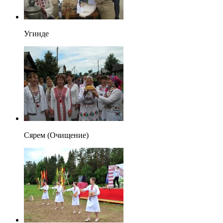
Угинде
Сярем (Очищение)