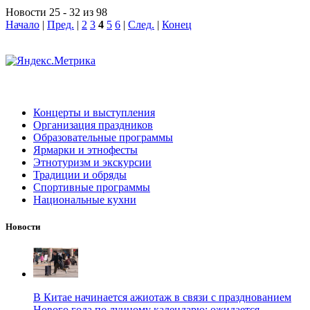
Новости 25 - 32 из 98
Начало
|
Пред.
|
2
3
4
5
6
|
След.
|
Конец
Концерты и выступления
Организация праздников
Образовательные программы
Ярмарки и этнофесты
Этнотуризм и экскурсии
Традиции и обряды
Спортивные программы
Национальные кухни
Новости
В Китае начинается ажиотаж в связи с празднованием
Нового года по лунному календарю: ожидается