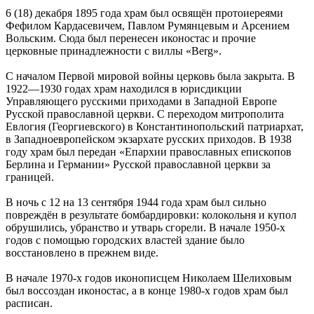
6 (18) декабря 1895 года храм был освящён протоиереями
Фефилом Кардасевичем, Павлом Румянцевым и Арсением
Вольским. Сюда был перенесен иконостас и прочие
церковные принадлежности с виллы «Berg».
С началом Первой мировой войны церковь была закрыта. В
1922—1930 годах храм находился в юрисдикции
Управляющего русскими приходами в Западной Европе
Русской православной церкви. С переходом митрополита
Евлогия (Георгиевского) в Константинопольский патриархат,
в Западноевропейском экзархате русских приходов. В 1938
году храм был передан «Епархии православных епископов
Берлина и Германии» Русской православной церкви за
границей.
В ночь с 12 на 13 сентября 1944 года храм был сильно
повреждён в результате бомбардировки: колокольня и купол
обрушились, убранство и утварь сгорели. В начале 1950-х
годов с помощью городских властей здание было
восстановлено в прежнем виде.
В начале 1970-х годов иконописцем Николаем Шелиховым
был воссоздан иконостас, а в конце 1980-х годов храм был
расписан.