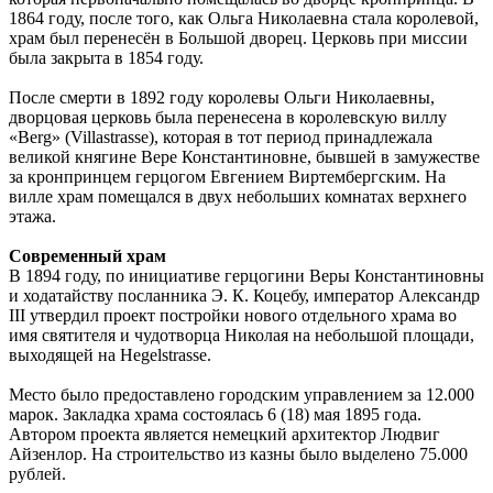
1864 году, после того, как Ольга Николаевна стала королевой,
храм был перенесён в Большой дворец. Церковь при миссии
была закрыта в 1854 году.
После смерти в 1892 году королевы Ольги Николаевны,
дворцовая церковь была перенесена в королевскую виллу
«Berg» (Villastrasse), которая в тот период принадлежала
великой княгине Вере Константиновне, бывшей в замужестве
за кронпринцем герцогом Евгением Виртембергским. На
вилле храм помещался в двух небольших комнатах верхнего
этажа.
Современный храм
В 1894 году, по инициативе герцогини Веры Константиновны
и ходатайству посланника Э. К. Коцебу, император Александр
III утвердил проект постройки нового отдельного храма во
имя святителя и чудотворца Николая на небольшой площади,
выходящей на Hegelstrasse.
Место было предоставлено городским управлением за 12.000
марок. Закладка храма состоялась 6 (18) мая 1895 года.
Автором проекта является немецкий архитектор Людвиг
Айзенлор. На строительство из казны было выделено 75.000
рублей.