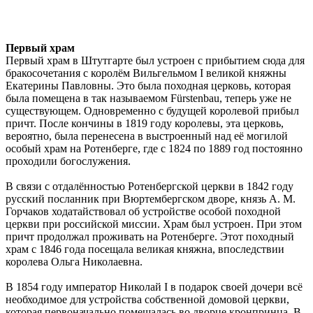
Первый храм
Первый храм в Штутгарте был устроен с прибытием сюда для
бракосочетания с королём Вильгельмом I великой княжны
Екатерины Павловны. Это была походная церковь, которая
была помещена в так называемом Fürstenbau, теперь уже не
существующем. Одновременно с будущей королевой прибыл
причт. После кончины в 1819 году королевы, эта церковь,
вероятно, была перенесена в выстроенный над её могилой
особый храм на Ротенберге, где с 1824 по 1889 год постоянно
проходили богослужения.
В связи с отдалённостью Ротенбергской церкви в 1842 году
русский посланник при Вюртембергском дворе, князь А. М.
Горчаков ходатайствовал об устройстве особой походной
церкви при российской миссии. Храм был устроен. При этом
причт продолжал проживать на Ротенберге. Этот походный
храм с 1846 года посещала великая княжна, впоследствии
королева Ольга Николаевна.
В 1854 году император Николай I в подарок своей дочери всё
необходимое для устройства собственной домовой церкви,
которая первоначально помещалась во дворце кронпринца. В