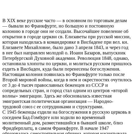
В XIX веке русские часто — в основном по торговым делам
— бывали во Франкфурте, но большую и постоянную
колонию в городе они не создали. Высочайшее повеление об
открытии в городе церкви св. Елизаветы при русской миссии,
которая находилась в командировке в Висбадене при вел. кн.
Елизавете Михайловне, было дано 3 апреля 1843, и через год
в нее был направлен молодой о. Иоанн Базаров, выпускник
Петербургской Духовной академии. Революция 1848, однако,
остановила хлопоты по церкви, и молиться русским пришлось
ездить в Висбаден, куда были перенесены богослужения.
Настоящая колония появилась во Франкфурте только после
Второй мировой войны, когда в нем и окрестностях очутилось
от 3 до 4 тысяч православных беженцев из СССР и
сопредельных стран, и город стал одним из центров «второй
волны» эмиграции. Здесь же обосновалась известная
эмигрантская политическая организация — Народно-
трудовой союз с ее сотрудниками и структурами.
С 1945 беженцы ездили на богослужения в русскую церковь в
соседнем Бад-Гомбурге или ходили во временный
молитвенный дом, разместившийся в бывшей школе, близ
Фридберплатц, в самом Франкфурте. В начале 1947
образовалась самостоятельная община, которая насчитывала