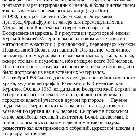
полтысячи зарегистрированных членов, в большинстве своем
так называемых «перемещенных лиц» («Ди-Пи»).
В 1950, при прот. Евгении Селецком, в Эшерсхайм —
пригород Франкфурта, из лагеря для перемещенных лиц
Менхегоф под Каселем была перенесена барачная
Воскресенская церковь. В присутствии чудотворной иконы
Курской Божией Матери церковь на новом месте освятил
митрополит Анастасий (Грибановский), первоиерарх Русской
Православной Церкви за границей. Это здание, увенчанное
восьмигранным куполом и невысокой главкой, стало, однако,
вскоре тесным и неудобным, ибо вмещало всего 300 человек.
Постепенно оно к тому же все больше и больше ветшало, ибо
было построено из некачественных материалов.
2 сентября 1956 был создан комитет для постройки каменного
храма, куда вошли проф. Б. Раевский и К. Сементовский-
Курилло. Осенью 1959, когда здание Воскресенской церкви на
Геберлинштрасе совсем обветшало, община получила от
городских властей участок в другом пригороде — Гаузене,
недалеко от американских казарм, и начала подготовку к
возведению церкви на 400 человек. Ее проект в псковском
стиле разработал местный архитектор Вольф Древерман. В
прилегающем двухэтажном церковном доме он задумал
разместить зал для приходских собраний, церковной школы и
квартиру настоятеля.