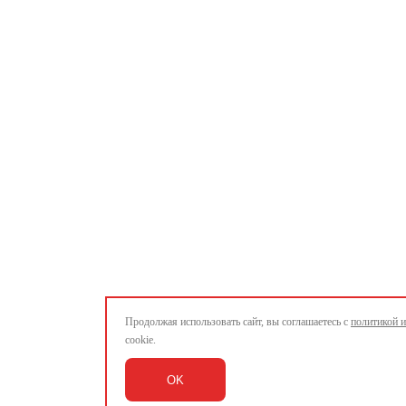
Продолжая использовать сайт, вы соглашаетесь с
политикой 
cookie.
OK