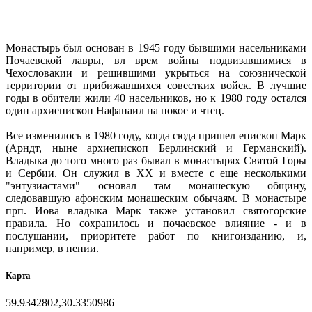
Монастырь был основан в 1945 году бывшими насельниками
Почаевской лавры, вл врем войны подвизавшимися в
Чехословакии и решившими укрыться на союзнической
территории от прибижавшихся совестких войск. В лучшие
годы в обители жили 40 насельников, но к 1980 году остался
один архиепископ Нафанаил на покое и чтец.
Все изменилось в 1980 году, когда сюда пришел епископ Марк
(Арндт, ныне архиепископ Берлинский и Германский).
Владыка до того много раз бывал в монастырях Святой Горы
и Сербии. Он служил в ХХ и вместе с еще несколькими
"энтузиастами" основал там монашескую общину,
следовавшую афонским монашеским обычаям. В монастыре
прп. Иова владыка Марк также установил святогорские
правила. Но сохранилось и почаевское влияние - и в
послушании, приоритете работ по книгоизданию, и,
например, в пении.
Карта
59.9342802,30.3350986