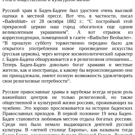
Русский храм в Баден-Бадене был удостоен очень высокой
оценки в местной прессе. Вот что, в частности, писал
«Badenblatt» от 28 октября 1882 г.: “С постройкой этой
прекрасной церкви наш город обогатился еще одним
великолепным украшением”. А вот отрывок из
корреспонденции, помещенной в газете «Badischer Beobacter».
“В прошлую субботу торжественно передано было для
открытого употребления новое произведение искусства
(русская церковь), через которое космополитический характер
г. Баден-Бадена обнаруживается и в религиозном отношении...
Теперь Баден-Баден довольно богат храмами и местные
жители, как и иностранцы, к какому бы вероисповеданию они
ни принадлежали, имеют полную возможность удовлетворять
свои религиозные потребности“.
Русские православные храмы в зарубежье всегда играли роль
важнейших центров не только религиозной, но также
общественной и культурной жизни россиян, проживающих на
чужбине. Это хорошо прослеживается на истории баденских
Православных приходов. В первой половине 19 века Баден-
Баден становится любимым местом отдыха богатых россиян.
Среди них было немало выдающихся деятелей русской
культуры. В «летней столице Европы», как называли тогда