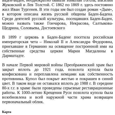
Баден-Баден, неоднократно бывали Николай Гоголь, Василий
Жуковский и Лев Толстой. С 1862 по 1869 г. здесь постоянно
жил Иван Тургенев. В эти годы им был создан роман «Дым»,
в котором описана жизнь русской общины Баден-Бадена.
Среди деятелей русской культуры, посещавших Баден-Баден,
можно назвать также Гончарова, Некрасова, Салтыкова-
Щедрина, Соловьева, Достоевского
В 1899 г церковь в Баден-Бадене посетила российская
императорская чета – Николай II и Александра Федоровна,
приехавшие в Германию на освящение построенной ими на
собственные средства церкви Марии Магдалины в
Дармштадте.
В начале Первой мировой войны Преображенский храм был
закрыт вплоть до 1921 года, позолота купола была
конфискована и переплавлена немцами как собственность
противника. Купол был покрыт жестью и покрашен в синий
цвет. В таком виде он оставался вплоть до 1988 г. В середине
80-х г.г. в храме были проведены серьезные реставрационные
работы. К 1000-летию Крещения Руси позолота купола была
возобновлена и всей наружной части храма возвращен
первоначальный облик.
Карта