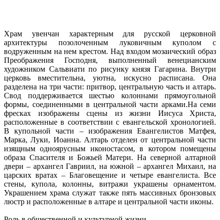
Храм увенчан характерным для русской церковной
архитектуры позолоченным луковичным куполом с
водруженным на нем крестом. Над входом мозаический образ
Преображения Господня, выполненный венецианским
художником Сальвиати по рисунку князя Гагарина. Внутри
церковь вместительна, уютна, искусно расписана. Она
разделена на три части: притвор, центральную часть и алтарь.
Свод поддерживается шестью колоннами прямоугольной
формы, соединенными в центральной части арками.На семи
фресках изображены сцены из жизни Иисуса Христа,
расположенные в соответствии с евангельской хронологией.
В купольной части – изображения Евангелистов Матфея,
Марка, Луки, Иоанна. Алтарь отделен от центральной части
изящным одноярусным иконостасом, в котором помещены
образа Спасителя и Божьей Матери. На северной алтарной
двери – архангел Гавриил, на южной – архангел Михаил, на
царских вратах – Благовещение и четыре евангелиста. Все
стены, купола, колонны, витражи украшены орнаментом.
Украшением храма служат также пять массивных бронзовых
люстр и расположенные в алтаре и центральной части иконы.
Роль в общественной и культурной жизни