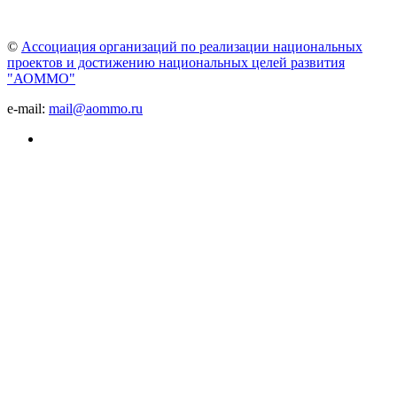
©
Ассоциация организаций по реализации национальных
проектов и достижению национальных целей развития
"АОММО"
e-mail:
mail@aommo.ru