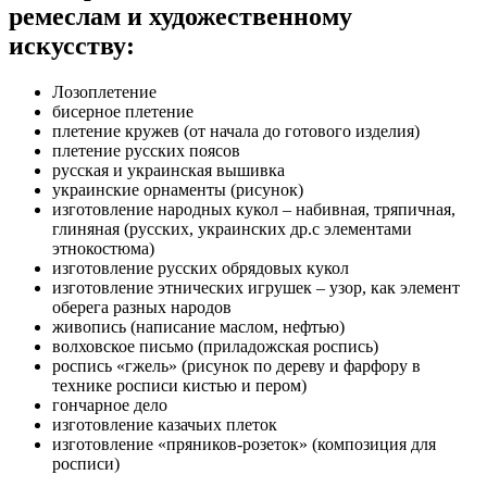
ремеслам и художественному
искусству:
Лозоплетение
бисерное плетение
плетение кружев (от начала до готового изделия)
плетение русских поясов
русская и украинская вышивка
украинские орнаменты (рисунок)
изготовление народных кукол – набивная, тряпичная,
глиняная (русских, украинских др.с элементами
этнокостюма)
изготовление русских обрядовых кукол
изготовление этнических игрушек – узор, как элемент
оберега разных народов
живопись (написание маслом, нефтью)
волховское письмо (приладожская роспись)
роспись «гжель» (рисунок по дереву и фарфору в
технике росписи кистью и пером)
гончарное дело
изготовление казачьих плеток
изготовление «пряников-розеток» (композиция для
росписи)