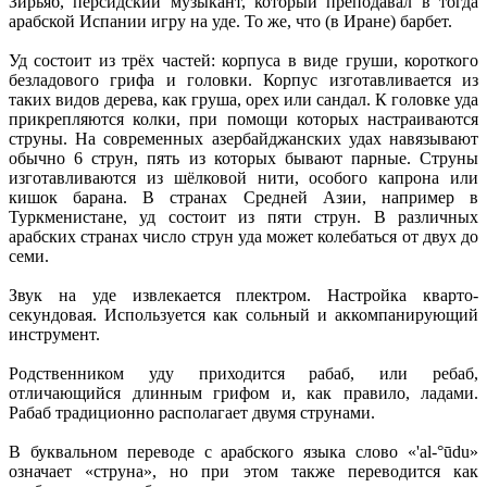
Зирьяб, персидский музыкант, который преподавал в тогда
арабской Испании игру на уде. То же, что (в Иране) барбет.
Уд состоит из трёх частей: корпуса в виде груши, короткого
безладового грифа и головки. Корпус изготавливается из
таких видов дерева, как груша, орех или сандал. К головке уда
прикрепляются колки, при помощи которых настраиваются
струны. На современных азербайджанских удах навязывают
обычно 6 струн, пять из которых бывают парные. Струны
изготавливаются из шёлковой нити, особого капрона или
кишок барана. В странах Средней Азии, например в
Туркменистане, уд состоит из пяти струн. В различных
арабских странах число струн уда может колебаться от двух до
семи.
Звук на уде извлекается плектром. Настройка кварто-
секундовая. Используется как сольный и аккомпанирующий
инструмент.
Родственником уду приходится рабаб, или ребаб,
отличающийся длинным грифом и, как правило, ладами.
Рабаб традиционно располагает двумя струнами.
В буквальном переводе с арабского языка слово «'al-°ūdu»
означает «струна», но при этом также переводится как