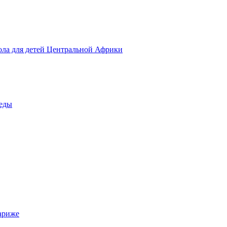
ола для детей Центральной Африки
беды
ариже