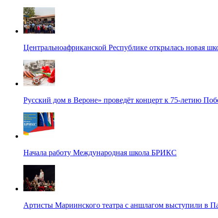
Центральноафриканской Республике открылась новая шк
Русский дом в Вероне» проведёт концерт к 75-летию По
Начала работу Международная школа БРИКС
Артисты Мариинского театра с аншлагом выступили в П