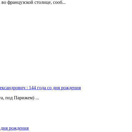
о французской столице, сооб...
ександрович : 144 года со дня рождения
а, под Парижем) ...
о дня рождения