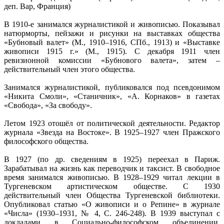
деп. Вар, Франция)
В 1910-е занимался журналистикой и живописью. Показывал
натюрморты, пейзажи и рисунки на выставках общества
«Бубновый валет» (М., 1910–1916, СПб., 1913) и «Выставке
живописи 1915 г.» (М., 1915). С декабря 1911 член
ревизионной комиссии «Бубнового валета», затем –
действительный член этого общества.
Занимался журналистикой, публиковался под псевдонимом
«Никита Смоли», «Станичник», «А. Корнаков» в газетах
«Свобода», «За свободу».
Летом 1923 отошёл от политической деятельности. Редактор
журнала «Звезда на Востоке». В 1925–1927 член Пражского
философского общества.
В 1927 (по др. сведениям в 1925) переехал в Париж.
Зарабатывал на жизнь как переводчик и таксист. В свободное
время занимался живописью. В 1928–1929 читал лекции в
Тургеневском артистическом обществе. С 1930
действительный член Общества Тургеневской библиотеки.
Опубликовал статью «О живописи и о Репине» в журнале
«Числа» (1930–1931, № 4, С. 246-248). В 1939 выступал с
докладами в Социально-философском объединении.