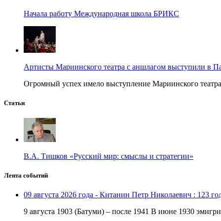
Начала работу Международная школа БРИКС
Артисты Мариинского театра с аншлагом выступили в П
Огромный успех имело выступление Мариинского театра в
Статьи
В.А. Тишков «Русский мир: смыслы и стратегии»
Лента событий
09 августа 2026 года - Китанин Петр Николаевич : 123 го
9 августа 1903 (Батуми) – после 1941 В июне 1930 эмигри