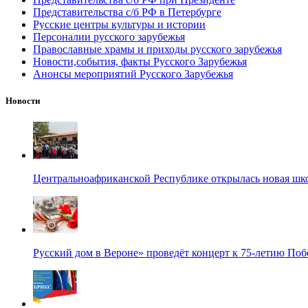
Представительства с/б РФ в Петербурге
Русские центры культуры и истории
Персоналии русского зарубежья
Православные храмы и приходы русского зарубежья
Новости,события, факты Русского Зарубежья
Анонсы мероприятий Русского Зарубежья
Новости
Центральноафриканской Республике открылась новая шк
Русский дом в Вероне» проведёт концерт к 75-летию По