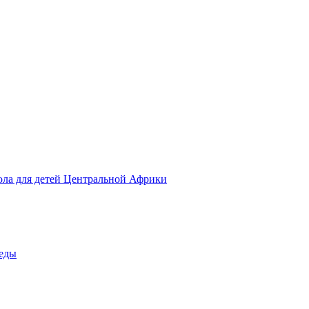
ола для детей Центральной Африки
беды