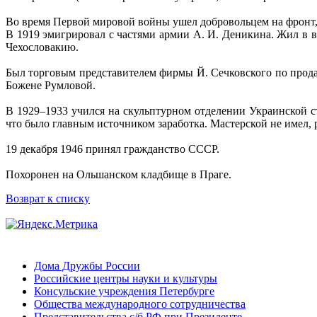
Во время Первой мировой войны ушел добровольцем на фронт, 
В 1919 эмигрировал с частями армии А. И. Деникина. Жил в в
Чехословакию.
Был торговым представителем фирмы Й. Сечковского по продаж
Божене Румловой.
В 1929–1933 учился на скульптурном отделении Украинской с
что было главным источником заработка. Мастерской не имел,
19 декабря 1946 принял гражданство СССР.
Похоронен на Ольшанском кладбище в Праге.
Возврат к списку
Дома Дружбы России
Российские центры науки и культуры
Консульские учреждения Петербурге
Общества международного сотрудничества
Представительства с/б РФ при Президенте