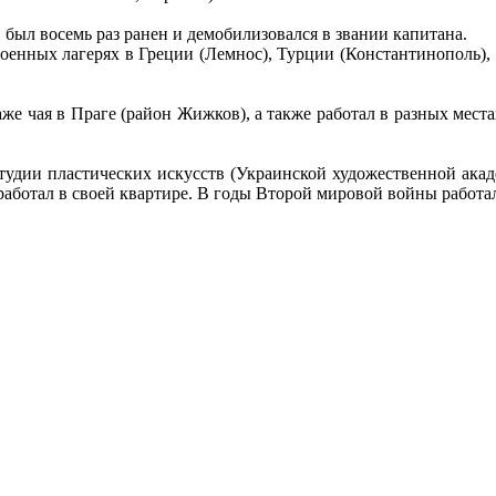
был восемь раз ранен и демобилизовался в звании капитана.
оенных лагерях в Греции (Лемнос), Турции (Константинополь),
е чая в Праге (район Жижков), а также работал в разных мест
тудии пластических искусств (Украинской художественной акад
 работал в своей квартире. В годы Второй мировой войны работ