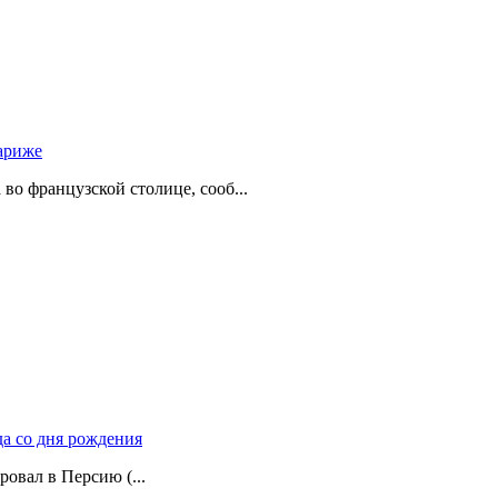
ариже
о французской столице, сооб...
да со дня рождения
ровал в Персию (...