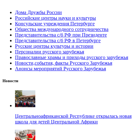
Дома Дружбы России
Российские центры науки и культуры
Консульские учреждения Петербурге
Общества международного сотрудничества
Представительства с/б РФ при Президенте
Представительства с/б РФ в Петербурге
Русские центры культуры и истории
Персоналии русского зарубежья
Православные храмы и приходы русского зарубежья
Новости,события, факты Русского Зарубежья
Анонсы мероприятий Русского Зарубежья
Новости
Центральноафриканской Республике открылась новая
школа для детей Центральной Африки