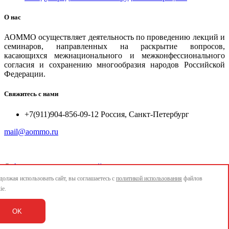
О нас
АОММО осуществляет деятельность по проведению лекций и
семинаров, направленных на раскрытие вопросов,
касающихся межнационального и межконфессионального
согласия и сохранению многообразия народов Российской
Федерации.
Свяжитесь с нами
+7(911)904-856-09-12 Россия, Санкт-Петербург
mail@aommo.ru
©
Ассоциация организаций по реализации национальных
проектов и достижению национальных целей развития
олжая использовать сайт, вы соглашаетесь с
политикой использования
файлов
"АОММО"
ie.
e-mail:
mail@aommo.ru
OK