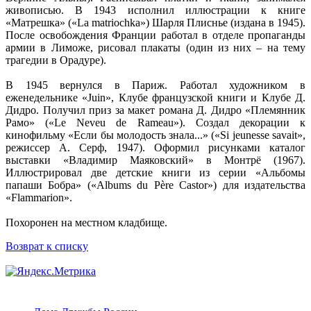
живописью. В 1943 исполнил иллюстрации к книге
«Матрешка» («La matriochka») Шарля Плиснье (издана в 1945).
После освобождения Франции работал в отделе пропаганды
армии в Лиможе, рисовал плакаты (один из них – на тему
трагедии в Орадуре).
В 1945 вернулся в Париж. Работал художником в
еженедельнике «Juin», Клубе французской книги и Клубе Д.
Дидро. Получил приз за макет романа Д. Дидро «Племянник
Рамо» («Le Neveu de Rameau»). Создал декорации к
кинофильму «Если бы молодость знала...» («Si jeunesse savait»,
режиссер А. Серф, 1947). Оформил рисунками каталог
выставки «Владимир Маяковский» в Монтрё (1967).
Иллюстрировал две детские книги из серии «Альбомы
папаши Бобра» («Albums du Père Castor») для издательства
«Flammarion».
Похоронен на местном кладбище.
Возврат к списку