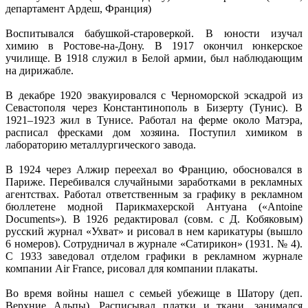
департамент Ардеш, Франция)
Воспитывался бабушкой-староверкой. В юности изучал
химию в Ростове-на-Дону. В 1917 окончил юнкерское
училище. В 1918 служил в Белой армии, был наблюдающим
на дирижабле.
В декабре 1920 эвакуировался с Черноморской эскадрой из
Севастополя через Константинополь в Бизерту (Тунис). В
1921–1923 жил в Тунисе. Работал на ферме около Матэра,
расписал фресками дом хозяина. Поступил химиком в
лабораторию металлургического завода.
В 1924 через Алжир переехал во Францию, обосновался в
Париже. Перебивался случайными заработками в рекламных
агентствах. Работал ответственным за графику в рекламном
бюллетене модной Парикмахерской Антуана («Antoine
Documents»). В 1926 редактировал (совм. с Д. Кобяковым)
русский журнал «Ухват» и рисовал в нем карикатуры (вышло
6 номеров). Сотрудничал в журнале «Сатирикон» (1931. № 4).
С 1933 заведовал отделом графики в рекламном журнале
компании Air France, рисовал для компании плакаты.
Во время войны нашел с семьей убежище в Шатору (деп.
Верхние Альпы). Расписывал платки и ткани, занимался